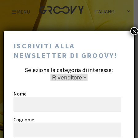
Skip
MENU
to
content
×
ISCRIVITI ALLA
NEWSLETTER DI GROOVY!
Seleziona la categoria di interesse:
Nome
Cognome