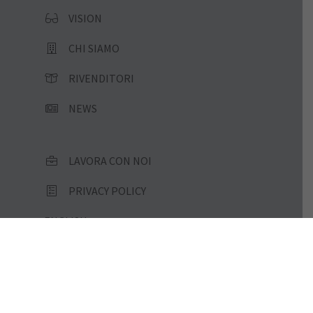
VISION
CHI SIAMO
RIVENDITORI
NEWS
LAVORA CON NOI
PRIVACY POLICY
ENGLISH
ITALIANO
ESPAÑOL
PORTUGUÊS