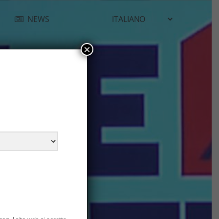
NEWS
×
!