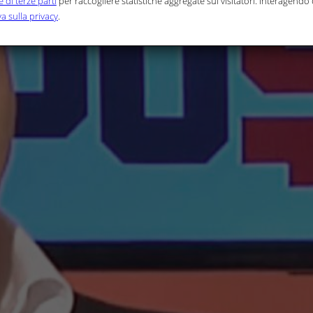
 di terze parti
per raccogliere statistiche aggregate sui visitatori. Interagendo c
a sulla privacy
.