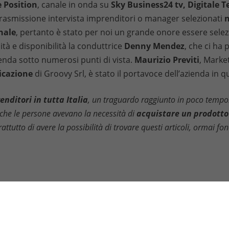
e Position
, canale in onda su
Sky Business24 tv, Digitale T
rasmissione intervista imprenditori o manager selezionati
n
nale
, pertanto è stato per noi un grande onore essere selezi
tà e disponibilità la conduttrice
Denny Mendez
, che ci ha
enda sotto numerosi punti di vista.
Maurizio Previti
, Marke
cazione
di Groovy Srl, è stato il portavoce dell’azienda in 
enditori in tutta Italia
, un traguardo raggiunto in poco tempo
 che le persone avevano la necessità di
acquistare un prodotto 
attutto di avere la possibilità di trovare questi articoli, ormai f
LE
LAVORA CON NOI