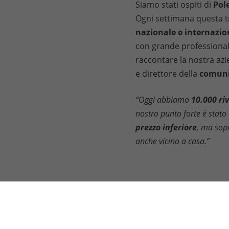
Siamo stati ospiti di
Pol
Ogni settimana questa t
nazionale e internazio
con grande professionali
raccontare la nostra azi
e direttore della
comuni
“Oggi abbiamo
10.000 riv
nostro punto forte è stato
prezzo inferiore
, ma sopr
anche vicino a casa.”
MOBI