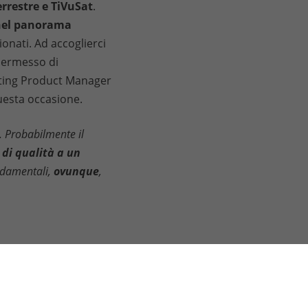
errestre e TiVuSat
.
el panorama
onati. Ad accoglierci
 permesso di
ting Product Manager
questa occasione.
. Probabilmente il
di qualità a un
ondamentali,
ovunque
,
GROOVY S.R.L.