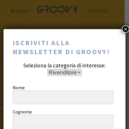
Skip
MENU
to
content
×
ISCRIVITI ALLA
NEWSLETTER DI GROOVY!
Seleziona la categoria di interesse:
Nome
Cognome