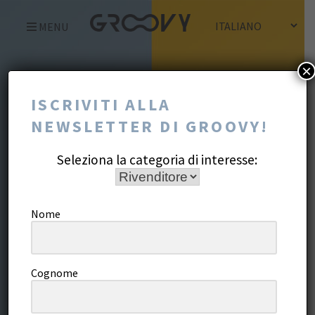
Skip
MENU
to
content
×
ISCRIVITI ALLA
NEWSLETTER DI GROOVY!
Seleziona la categoria di interesse:
Nome
Cognome